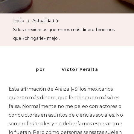
Los
Mexicano
Inicio
Actualidad
Queremo
Si los mexicanos queremos más dinero tenemos
Más
que «chingarle» mejor.
Dinero
Tenemos
Que
«chingarl
por
Víctor Peralta
Mejor.
Esta afirmación de Araiza («Si los mexicanos
quieren más dinero, que le chinguen más») es
falsa. Normalmente no me peleo con actores o
conductores en asuntos de ciencias sociales. No
son profesionales y no deberíamos esperar que
lo fueran. Pero como personas sensatas suelen