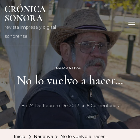
CRÓNICA
SONORA
revista impresa y digital
sonorense
NARRATIVA
No lo vuelvo a hacer…
En
En
24 De Febrero De 2017
5 Comentarios
No
Lo
Vuelvo
Inicio
Narrativa
No lo vuelvo a hacer…