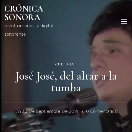
CRÓNICA
SONORA
revista impresa y digital
sonorense
CULTURA
José José, del altar a la
tumba
En
En
30 De Septiembre De 2019
0 Comentarios
José
José,