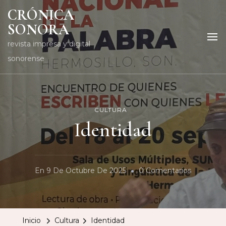
CRÓNICA
SONORA
revista impresa y digital
sonorense
CULTURA
Identidad
En
En
9 De Octubre De 2025
0 Comentarios
Identidad
Inicio
Cultura
Identidad