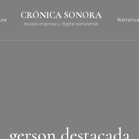
CRÓNICA SONORA
ura
Narrativ
revista impresa y digital sonorense
gerson destacada