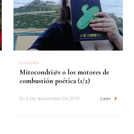
CULTURA
Mitocondri@s o los motores de
combustión poética (1/2)
En
5 De Noviembre De 2019
Leer