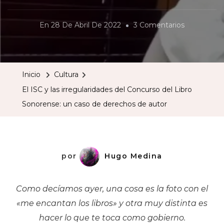
En
En
28 De Abril De 2022
3 Comentarios
El
ISC
Y
Inicio
Cultura
Las
El ISC y las irregularidades del Concurso del Libro
Irregularid
Sonorense: un caso de derechos de autor
Del
Concurso
Del
Libro
por
Hugo Medina
Sonorense:
Un
Como decíamos ayer, una cosa es la foto con el
Caso
«me encantan los libros» y otra muy distinta es
De
hacer lo que te toca como gobierno.