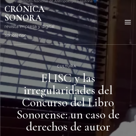
CRÓNICA
SONORA
revista impresa y digital
sonorense
CULTURA
El ISC y las
irregularidades del
Concurso del Libro
Sonorense: un caso de
derechos de autor