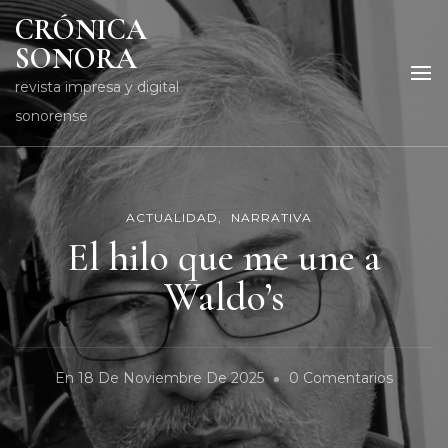
CRÓNICA
SONORA
revista impresa y digital
sonorense
ACTUALIDAD
NARRATIVA
El hilo que me une a
Waldo’s
En
En
18 De Noviembre De 2025
0 Comentarios
El
Hilo