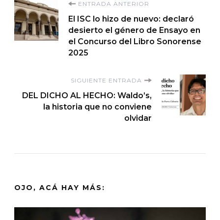
Navegación
ENTRADA ANTERIOR
El ISC lo hizo de nuevo: declaró
de
desierto el género de Ensayo en
el Concurso del Libro Sonorense
entradas
2025
SIGUIENTE ENTRADA
DEL DICHO AL HECHO: Waldo’s,
la historia que no conviene
olvidar
OJO, ACÁ HAY MÁS: