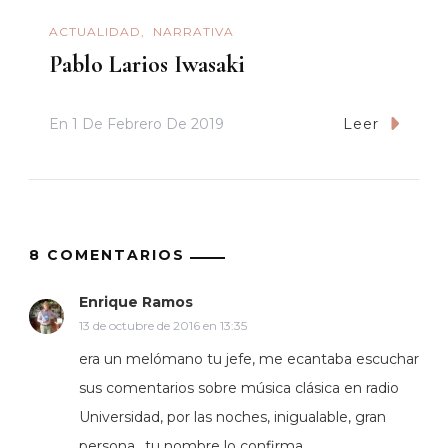
ACTUALIDAD
NARRATIVA
Pablo Larios Iwasaki
En
1 De Febrero De 2019
Leer
8 COMENTARIOS
Enrique Ramos
13 de octubre de 2016 en 13:35
era un melómano tu jefe, me ecantaba escuchar
sus comentarios sobre música clásica en radio
Universidad, por las noches, inigualable, gran
persona.. tu nombre lo confirma