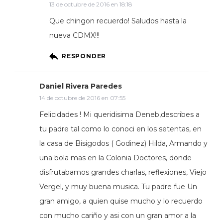
13 de octubre de 2016 en 18:18
Que chingon recuerdo! Saludos hasta la
nueva CDMX!!!
RESPONDER
Daniel Rivera Paredes
14 de octubre de 2016 en 07:55
Felicidades ! Mi queridisima Deneb,describes a
tu padre tal como lo conoci en los setentas, en
la casa de Bisigodos ( Godinez) Hilda, Armando y
una bola mas en la Colonia Doctores, donde
disfrutabamos grandes charlas, reflexiones, Viejo
Vergel, y muy buena musica. Tu padre fue Un
gran amigo, a quien quise mucho y lo recuerdo
con mucho cariño y asi con un gran amor a la