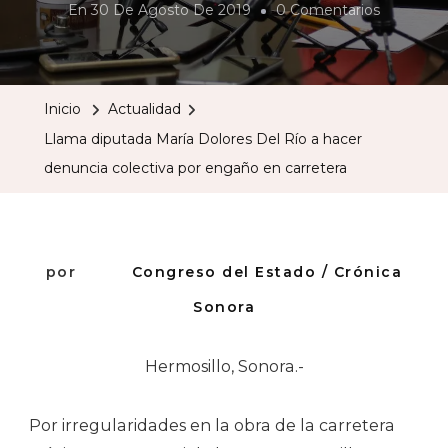
En
En
30 De Agosto De 2019
0 Comentarios
Llama
Diputada
María
Inicio
Actualidad
Dolores
Llama diputada María Dolores Del Río a hacer
Del
denuncia colectiva por engaño en carretera
Río
A
Hacer
Denuncia
por
Congreso del Estado / Crónica
Colectiva
Sonora
Por
Engaño
Hermosillo, Sonora.-
En
Carretera
Por irregularidades en la obra de la carretera