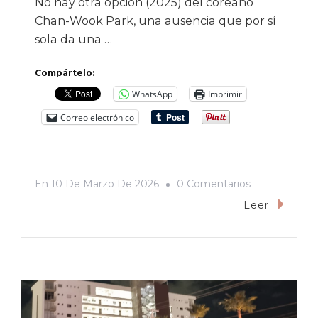
No hay otra opción (2025) del coreano
Chan-Wook Park, una ausencia que por sí
sola da una …
Compártelo:
WhatsApp
Imprimir
Correo electrónico
En
En
10 De Marzo De 2026
0 Comentarios
«El
Leer
Agente
Secreto»
(2025),
Una
De