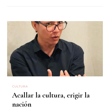
Lunar»:
Una
Reflexión
Sobre
Cine
Y
Territorio
Desde
San
Carlos,
Sonora
CULTURA
Acallar la cultura, erigir la
nación