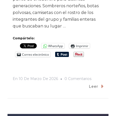
generaciones. Sombreros norteños, botas
polvosas, camisetas con el rostro de los
integrantes del grupo y familias enteras
que buscaban su lugar …
Compártelo:
WhatsApp
Imprimir
Correo electrónico
En
En
10 De Marzo De 2026
0 Comentarios
El
Leer
Concierto
De
Los