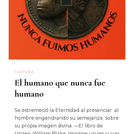
Ni
Siquiera
Sonora:
La
Carrera
Global
De
Un
CULTURA
Alimento
El humano que nunca fue
Muy
Humano
humano
Y
Su
Se estremeció la Eternidad al presenciar al
Desafío
hombre engendrando su semejanza sobre
Actual
su propia imagen divina. —El libro de
Urizen, William Blake. Imagine un ser cuyas