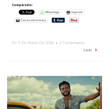
Compártelo:
WhatsApp
Imprimir
Correo electrónico
En
En
11 De Marzo De 2026
2 Comentarios
«Cerros
Leer
Los
Viejos»,
O
El
Increíble
Regreso
De
Los