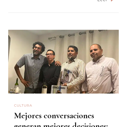
La
Cultura,
Erigir
La
Nación
CULTURA
Mejores conversaciones
generan mejores decisiones: