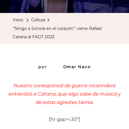
A
Sonora
Inicio
Cultura
En
“Tengo a Sonora en el corazón”: viene Rafael
El
Catana al FAOT 2023
Corazón”:
Viene
Rafael
Catana
por
Omar Navo
Al
FAOT
Nuestro corresponsal de guerra rocanrolera
2023
entrevistó a Catana, que algo sabe de música y
de estas agrestes tierras
[hr gap=»30″]