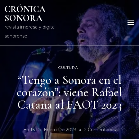
CRÓNICA
SONORA
revista impresa y digital
sonorense
CULTURA
“Tengo a Sonora en el
corazón”: viene Rafael
Catana al FAOT 2023
En
En
16 De Enero De 2023
2 Comentarios
“Tengo