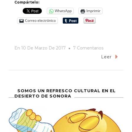
Compártelo:
WhatsApp
Imprimir
Correo electrónico
En
En
10 De Marzo De 2017
7 Comentarios
Parece
Leer
Poesía
SOMOS UN REFRESCO CULTURAL EN EL
DESIERTO DE SONORA