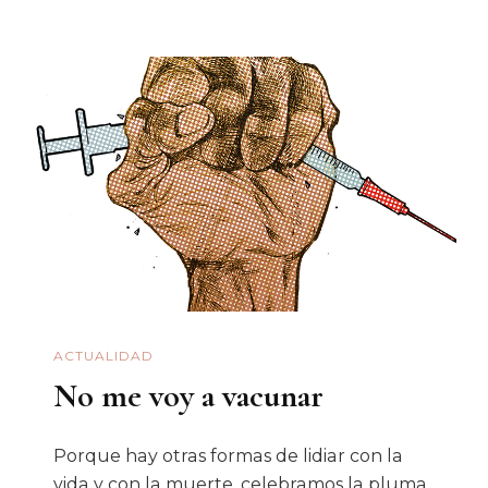
Biométricos:
Rumbo
Al
Estado
Policiaco
En
Plena
4T
ACTUALIDAD
No me voy a vacunar
Porque hay otras formas de lidiar con la
vida y con la muerte, celebramos la pluma