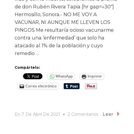
de don Rubén Rivera Tapia [hr gap=»30″]
Hermosillo, Sonora.- NO ME VOY A
VACUNAR, NI AUNQUE ME LLEVEN LOS
PINGOS Me resultaría ocioso vacunarme
contra una ‘enfermedad’ que solo ha
atacado al 1% de la población y cuyo
remedio …
Compártelo:
WhatsApp
Imprimir
Correo electrónico
En
En
7 De Abril De 2021
2 Comentarios
Leer
No
Me