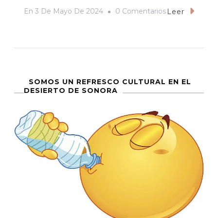
En
En
3 De Mayo De 2024
0 Comentarios
Leer
“Las
Depravadas
Costumbres
De
Los
SOMOS UN REFRESCO CULTURAL EN EL
DESIERTO DE SONORA
Seris”,
O
El
Colonialismo
Culinario
De
Los
Europeos