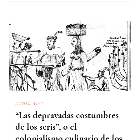
No
Hay
País,
Ni
Siquiera
Sonora:
La
Carrera
Global
De
Un
ACTUALIDAD
Alimento
“Las depravadas costumbres
Muy
Humano
de los seris”, o el
Y
colonialismo culinario de los