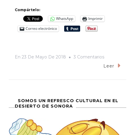
Compártelo:
WhatsApp
Imprimir
Correo electrónico
En
En
23 De Mayo De 2018
3 Comentarios
La
Leer
Sonrisita
De
Anaya
SOMOS UN REFRESCO CULTURAL EN EL
DESIERTO DE SONORA