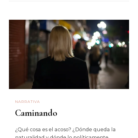
Es
Real,
Pero
El
Cuerpo
No
Lo
Sabe”
NARRATIVA
Caminando
¿Qué cosa es el acoso? ¿Dónde queda la
naturalidad y dónde lo políticamente