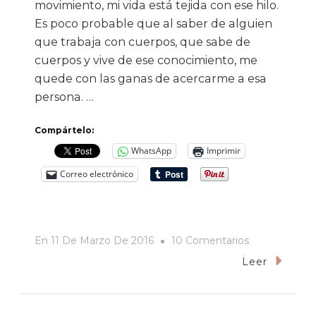
movimiento, mi vida está tejida con ese hilo.
Es poco probable que al saber de alguien
que trabaja con cuerpos, que sabe de
cuerpos y vive de ese conocimiento, me
quede con las ganas de acercarme a esa
persona. …
Compártelo:
WhatsApp
Imprimir
Correo electrónico
En
En
11 De Marzo De 2016
10 Comentarios
El
Leer
Sobador