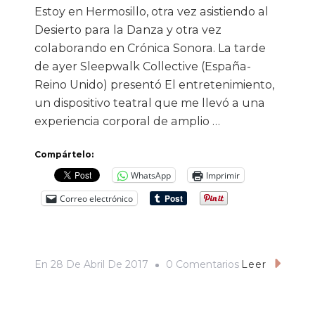
Estoy en Hermosillo, otra vez asistiendo al
Desierto para la Danza y otra vez
colaborando en Crónica Sonora. La tarde
de ayer Sleepwalk Collective (España-
Reino Unido) presentó El entretenimiento,
un dispositivo teatral que me llevó a una
experiencia corporal de amplio …
Compártelo:
WhatsApp
Imprimir
Correo electrónico
En
En
28 De Abril De 2017
0 Comentarios
Leer
“Esto
No