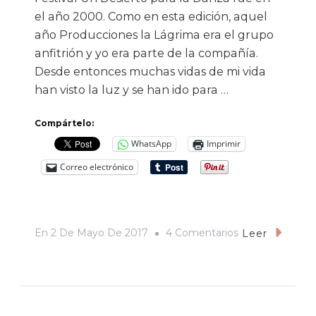
el año 2000. Como en esta edición, aquel
año Producciones la Lágrima era el grupo
anfitrión y yo era parte de la compañía.
Desde entonces muchas vidas de mi vida
han visto la luz y se han ido para …
Compártelo:
WhatsApp
Imprimir
Correo electrónico
En
En
2 De Mayo De 2017
4 Comentarios
Leer
Un
Desierto
Para
La