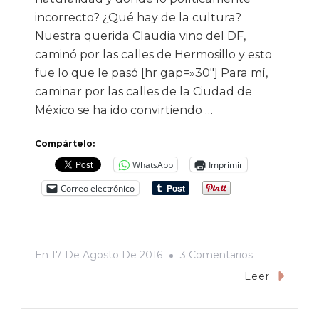
incorrecto? ¿Qué hay de la cultura?
Nuestra querida Claudia vino del DF,
caminó por las calles de Hermosillo y esto
fue lo que le pasó [hr gap=»30″] Para mí,
caminar por las calles de la Ciudad de
México se ha ido convirtiendo …
Compártelo:
WhatsApp
Imprimir
Correo electrónico
En
En
17 De Agosto De 2016
3 Comentarios
Caminando
Leer