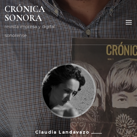
CRÓNICA
SONORA
revista impresa y digital
sonorense
Claudia Landavazo