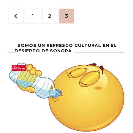
Paginación
Página
Página
Página
1
2
3
de
entradas
SOMOS UN REFRESCO CULTURAL EN EL
DESIERTO DE SONORA
Save