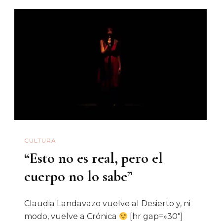
Danza
25
Desde
Mí
CULTURA
“Esto no es real, pero el
cuerpo no lo sabe”
Claudia Landavazo​ vuelve al Desierto y, ni
modo, vuelve a Crónica
[hr gap=»30″]