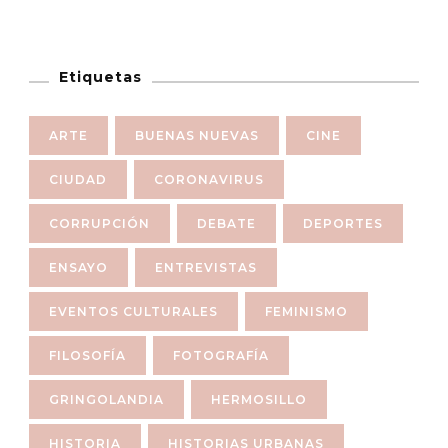
Etiquetas
ARTE
BUENAS NUEVAS
CINE
CIUDAD
CORONAVIRUS
CORRUPCIÓN
DEBATE
DEPORTES
ENSAYO
ENTREVISTAS
EVENTOS CULTURALES
FEMINISMO
FILOSOFÍA
FOTOGRAFÍA
GRINGOLANDIA
HERMOSILLO
HISTORIA
HISTORIAS URBANAS