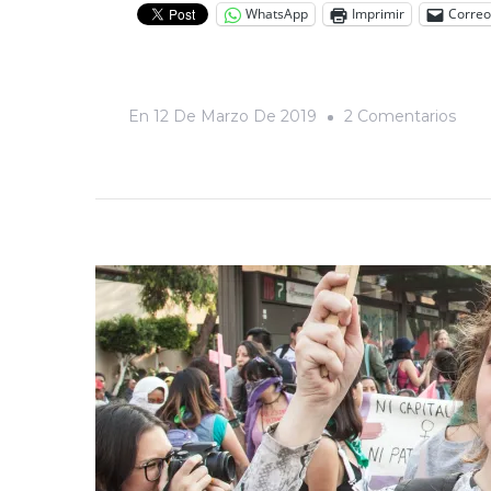
WhatsApp
Imprimir
Correo
En
En
12 De Marzo De 2019
2 Comentarios
Nues
Hist