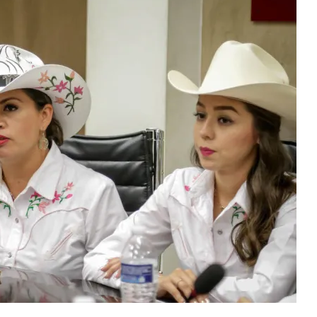
rcado
»:
nes
d
o