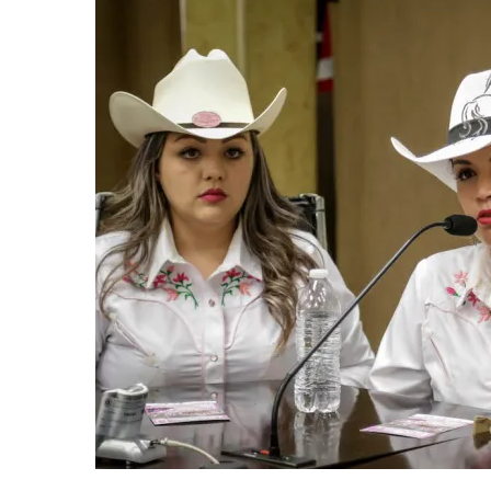
Patria
A
La
Basura!
16
Imáge
Del
8M
En
La
Ciuda
De
Méxic