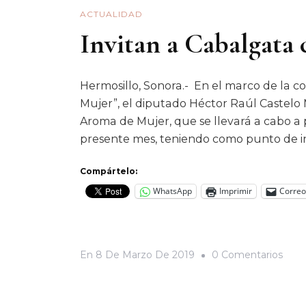
ACTUALIDAD
Invitan a Cabalgata
Hermosillo, Sonora.- En el marco de la c
Mujer”, el diputado Héctor Raúl Castelo
Aroma de Mujer, que se llevará a cabo a p
presente mes, teniendo como punto de in
Compártelo:
WhatsApp
Imprimir
Correo
En
En
8 De Marzo De 2019
0 Comentarios
Invit
A