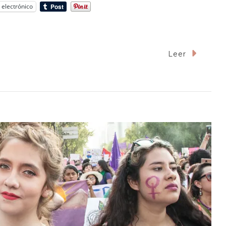
 electrónico
Leer
tra
oria