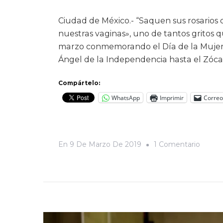
Ciudad de México.- “Saquen sus rosarios 
nuestras vaginas», uno de tantos gritos 
marzo conmemorando el Día de la Mujer
Ángel de la Independencia hasta el Zócal
Compártelo:
WhatsApp
Imprimir
Correo
En
En
9 De Marzo De 2019
1 Comentario
«¡Lech
Lala,
Leche
Alpura,
El