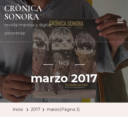
CRÓNICA
SONORA
revista impresa y digital
sonorense
MES
marzo 2017
Inicio
2017
marzo
(Página 3)