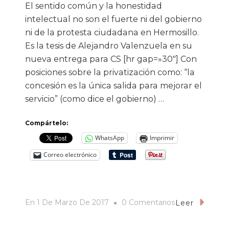
El sentido común y la honestidad
intelectual no son el fuerte ni del gobierno
ni de la protesta ciudadana en Hermosillo.
Es la tesis de Alejandro Valenzuela en su
nueva entrega para CS [hr gap=»30″] Con
posiciones sobre la privatización como: “la
concesión es la única salida para mejorar el
servicio” (como dice el gobierno) …
Compártelo:
WhatsApp
Imprimir
Correo electrónico
En
En
1 De Marzo De 2017
0 Comentarios
Leer
Las