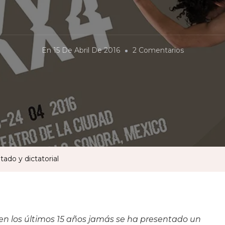
En
En
15 De Abril De 2016
2 Comentarios
Un
Desierto
Para
Su
Danza…
Desatado
Y
ado y dictatorial
Dictatorial
en los últimos 15 años jamás se ha presentado un