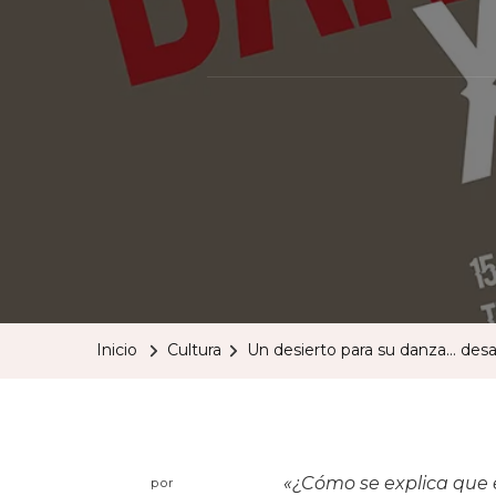
Inicio
Cultura
Un desierto para su danza… desat
«¿Cómo se explica que 
por