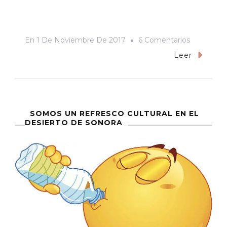
En
En
1 De Noviembre De 2017
6 Comentarios
Si
Leer
Entiendo
Bien
A
Este
SOMOS UN REFRESCO CULTURAL EN EL
DESIERTO DE SONORA
País,
Entonces
Ricardo
Alemán
Construirá
Un
Emporio