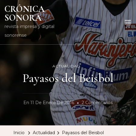
CRÓNICA
SONORA
revista impresa y digital
sonorense
ACTUALIDAD
Payasos del Beisbol
En
En
11 De Enero De 2016
2 Comentarios
Payasos
Del
Beisbol
Inicio
Actualidad
Payasos del Beisbol