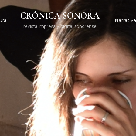
CRÓNICA SONORA
ura
Narrativ
revista impresa y digital sonorense