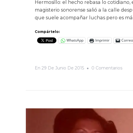
Hermosillo: el hecho rebasa lo cotidiano, 
magisterio sonorense salió a la calle des
que suele acompañar luchas pero es más
Compártelo:
WhatsApp
Imprimir
Correo
En
En
29 De Junio De 2015
0 Comentarios
Y
El
Magis
Desp