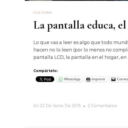
CULTURA
La pantalla educa, e
Lo que vas a leer es algo que todo mund
hacen no lo leen (por lo menos no comple
pantalla LCD, la pantalla en el hogar, en 
Compártelo:
WhatsApp
Imprimir
Correo
En
En
22 De Junio De 2015
2 Comentarios
La
Panta