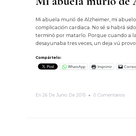
Mi abuela murió de
Mi abuela murió de Alzheimer, mi abuelo
complicación cardiaca. No sé si habrá si
terminó por matarlo. Porque cuando a l
desayunaba tres veces, un deja vú provo
Compártelo:
WhatsApp
Imprimir
Correo
En
En
26 De Junio De 2015
0 Comentarios
Mi
Abue
Muri
De