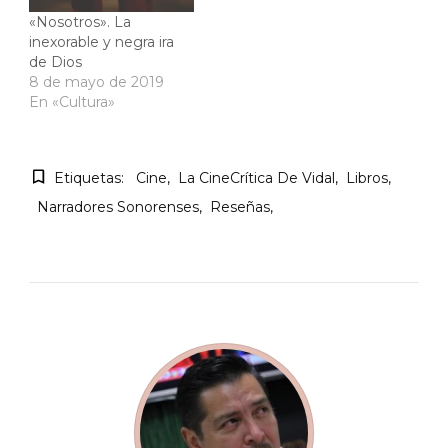
«Nosotros». La
inexorable y negra ira
de Dios
8 de mayo de 2019
En «Cultura»
Etiquetas:
Cine
La CineCrítica De Vidal
Libros
Narradores Sonorenses
Reseñas