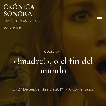
CRÓNICA
SONORA
revista impresa y digital
sonorense
CULTURA
«!madre!», o el fin del
mundo
En
En
27 De Septiembre De 2017
0 Comentarios
«!madre
O