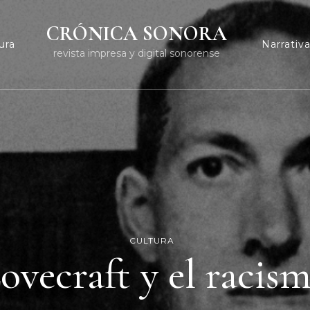
CRÓNICA SONORA
ura
Narrativ
revista impresa y digital sonorense
CULTURA
ovecraft y el racis