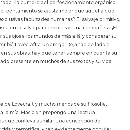
onado –la cumbre del perfeccionamiento orgánico
 del pensamiento se ajusta mejor que aquella que
 exclusivas facultades humanas? El salvaje primitivo,
usca en la selva para encontrar una compañera. ¡El
 sus ojos a los mundos de más allá y considerar su
, escribió Lovecraft a un amigo. Dejando de lado el
en sus obras, hay que tener siempre en cuenta su
ado presente en muchos de sus textos y su vida
de Lovecraft y mucho menos de su filosofía,
a la mía. Más bien propongo una lectura
ios que conlleva asimilar una concepción del
cida y terrorífica, y tan evidentemente popular