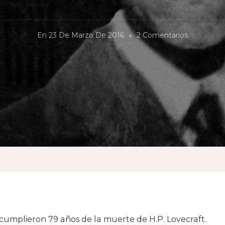
En
En
23 De Marzo De 2016
2 Comentarios
Lovecraft
Y
El
Racismo
cumplieron 79 años de la muerte de H.P. Lovecraft.