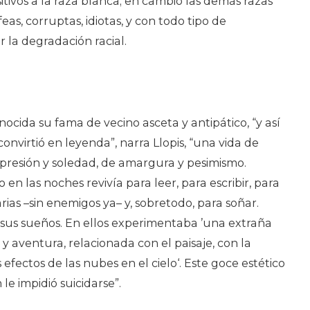
itivos a la raza blanca; en cambio las demás razas
as, corruptas, idiotas, y con todo tipo de
 la degradación racial.
nocida su fama de vecino asceta y antipático, “y así
onvirtió en leyenda”, narra Llopis, “una vida de
presión y soledad, de amargura y pesimismo.
 en las noches revivía para leer, para escribir, para
tarias –sin enemigos ya– y, sobretodo, para soñar.
a sus sueños. En ellos experimentaba ’una extraña
y aventura, relacionada con el paisaje, con la
 efectos de las nubes en el cielo‘. Este goce estético
le impidió suicidarse”.