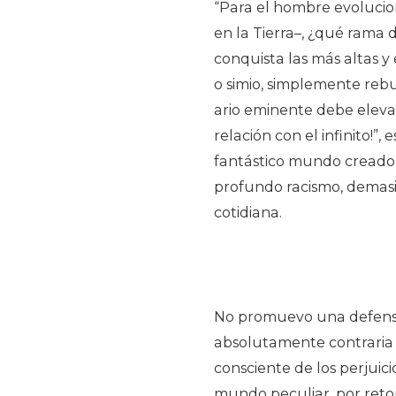
“Para el hombre evoluci
en la Tierra–, ¿qué rama
conquista las más altas y
o simio, simplemente reb
ario eminente debe elevar
relación con el infinito!”
fantástico mundo creado 
profundo racismo, demasi
cotidiana.
No promuevo una defensa 
absolutamente contraria 
consciente de los perjuic
mundo peculiar, por retor