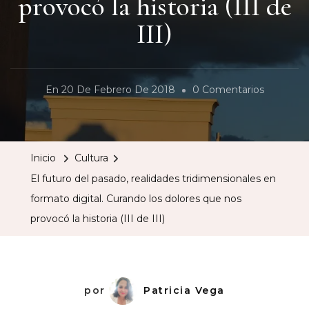
provocó la historia (III de
III)
En
En
20 De Febrero De 2018
0 Comentarios
El
Futuro
Del
Inicio
Cultura
Pasado,
El futuro del pasado, realidades tridimensionales en
Realidad
formato digital. Curando los dolores que nos
Tridimens
provocó la historia (III de III)
En
Formato
Digital.
Curando
por
Patricia Vega