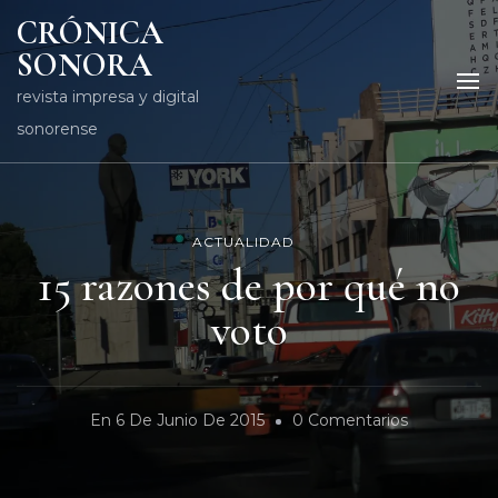
CRÓNICA
SONORA
revista impresa y digital
sonorense
ACTUALIDAD
15 razones de por qué no
voto
En
En
6 De Junio De 2015
0 Comentarios
15
Razones