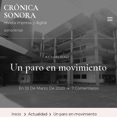
CRÓNICA
SONORA
revista impresa y digital
sonorense
ACTUALIDAD
Un paro en movimiento
En
En
10 De Marzo De 2020
7 Comentarios
Un
Paro
En
Inicio
Actualidad
Un paro en movimiento