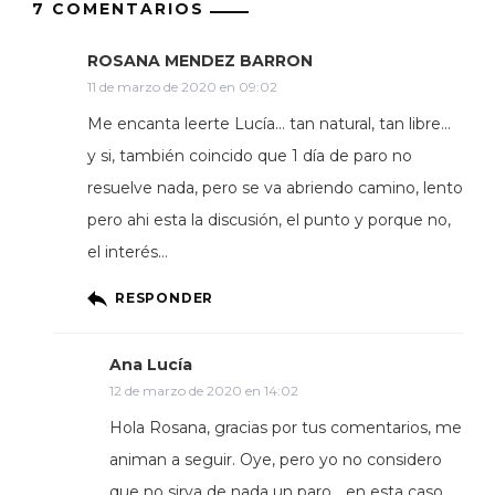
7 COMENTARIOS
ROSANA MENDEZ BARRON
11 de marzo de 2020 en 09:02
Me encanta leerte Lucía… tan natural, tan libre…
y si, también coincido que 1 día de paro no
resuelve nada, pero se va abriendo camino, lento
pero ahi esta la discusión, el punto y porque no,
el interés…
RESPONDER
Ana Lucía
12 de marzo de 2020 en 14:02
Hola Rosana, gracias por tus comentarios, me
animan a seguir. Oye, pero yo no considero
que no sirva de nada un paro… en esta caso