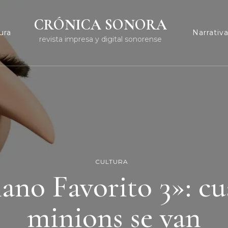
CRÓNICA SONORA
ura
Narrativ
revista impresa y digital sonorense
CULTURA
ano Favorito 3»: c
minions se van