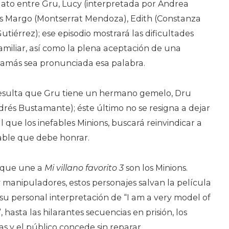
elato entre Gru, Lucy (interpretada por Andrea
s Margo (Montserrat Mendoza), Edith (Constanza
utiérrez); ese episodio mostrará las dificultades
amiliar, así como la plena aceptación de una
jamás sea pronunciada esa palabra.
, resulta que Gru tiene un hermano gemelo, Dru
rés Bustamante); éste último no se resigna a dejar
ual que los inefables Minions, buscará reinvindicar a
able que debe honrar.
 que une a
Mi villano favorito 3
son los Minions.
 manipuladores, estos personajes salvan la película
su personal interpretación de “I am a very model of
hasta las hilarantes secuencias en prisión, los
as y el público concede sin reparar.