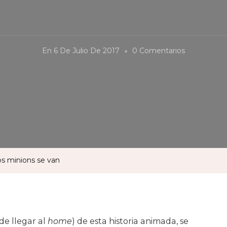
En
En
6 De Julio De 2017
0 Comentarios
«Mi
Villano
Favorito
3»:
Cuando
Los
Minions
los minions se van
Se
Van
de llegar al
home
) de esta historia animada, se