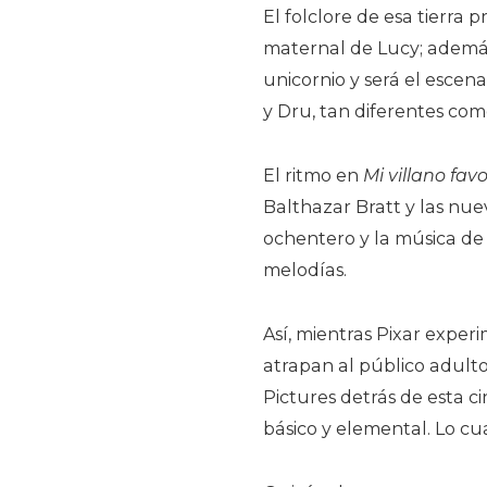
El folclore de esa tierra
maternal de Lucy; además
unicornio y será el escen
y Dru, tan diferentes como
El ritmo en
Mi villano favo
Balthazar Bratt y las nuev
ochentero y la música de P
melodías.
Así, mientras Pixar exper
atrapan al público adulto 
Pictures detrás de esta c
básico y elemental. Lo cua