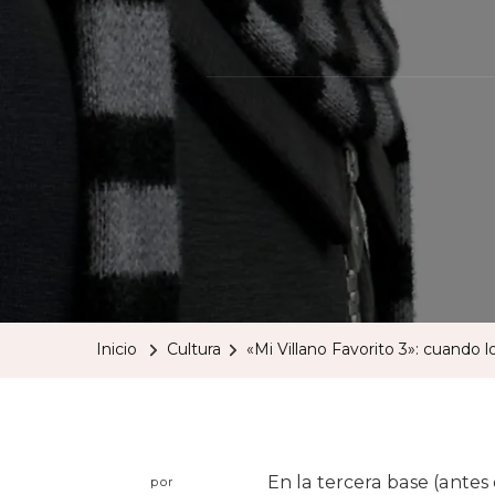
Inicio
Cultura
«Mi Villano Favorito 3»: cuando 
En la tercera base (antes 
por