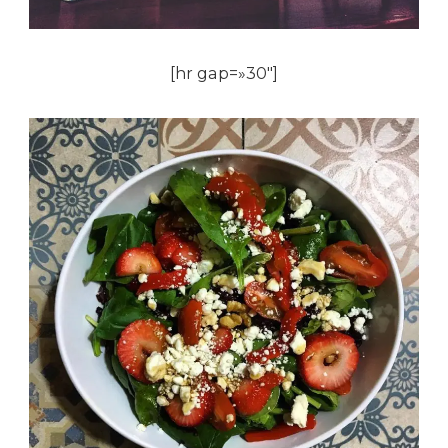
[hr gap=»30″]