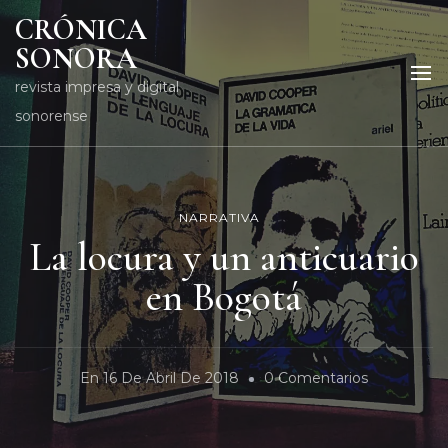
CRÓNICA
SONORA
revista impresa y digital
sonorense
NARRATIVA
La locura y un anticuario
en Bogotá
En
En
16 De Abril De 2018
0 Comentarios
La
Locura