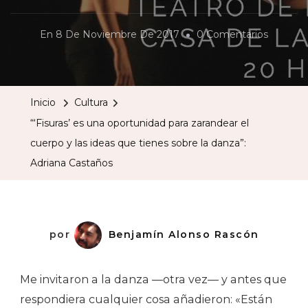
En
En
8 De Noviembre De 2017
0 Comentarios
“‘Fisuras’
Es
Una
Inicio
Cultura
Oportun
“‘Fisuras’ es una oportunidad para zarandear el
Para
cuerpo y las ideas que tienes sobre la danza”:
Zarande
Adriana Castaños
El
Cuerpo
Y
Las
por
Benjamín Alonso Rascón
Ideas
Que
Me invitaron a la danza —otra vez— y antes que
Tienes
respondiera cualquier cosa añadieron: «Están