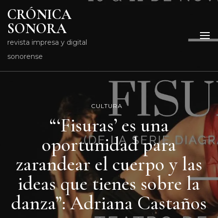
CRÓNICA
SONORA
revista impresa y digital
sonorense
CULTURA
“‘Fisuras’ es una
oportunidad para
zarandear el cuerpo y las
ideas que tienes sobre la
danza”: Adriana Castaños