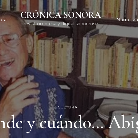
CRÓNICA SONORA
ura
Narrativ
revista impresa y digital sonorense
CULTURA
nde y cuándo… Abig