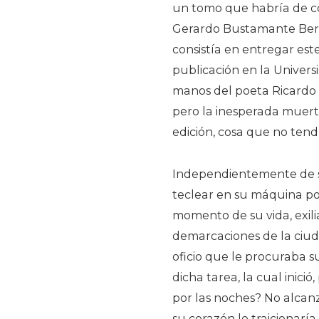
un tomo que habría de co
Gerardo Bustamante Berm
consistía en entregar es
publicación en la Univer
manos del poeta Ricardo S
pero la inesperada muert
edición, cosa que no tend
Independientemente de su
teclear en su máquina por
momento de su vida, exili
demarcaciones de la ciud
oficio que le procuraba su
dicha tarea, la cual inici
por las noches? No alcanz
su corazón lo traicionaría