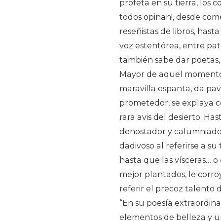
profeta en su tierra, los
todos opinan!, desde come
reseñistas de libros, has
voz estentórea, entre pa
también sabe dar poetas, 
Mayor de aquel momento, 
maravilla espanta, da pavo
prometedor, se explaya c
rara avis del desierto. Ha
denostador y calumniado
dadivoso al referirse a s
hasta que las vísceras… 
mejor plantados, le corro
referir el precoz talento
“En su poesía extraordina
elementos de belleza y u