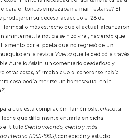
que para entonces empezaban a manifestarse? El
e produjeron su deceso, acaecido el 28 de
 Hermosillo más estrecho que el actual, alcanzaron
 sin internet, la noticia se hizo viral, haciendo que
al lamento por el poeta que no regresó de un
huequito en la revista
Vuelta
que le dedicó, a través
ible Aurelio Asiain, un comentario desdeñoso y
e otras cosas, afirmaba que el sonorense había
otra cosa podía morirse un homosexual en la
d?
)
 para que esta compilación, llamémosle,
crítica
, si
 leche que difícilmente entraría en dicha
o el título
Siento volando, ciento y más
a literaria (1955-1995)
, con edición y estudio