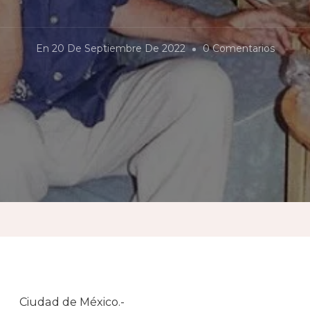
En
En
20 De Septiembre De 2022
0 Comentarios
¿Dónd
Y
Cuánd
Abigael
Ciudad de México.-