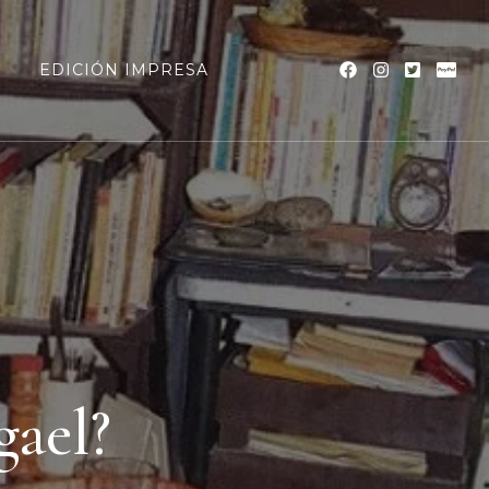
a
EDICIÓN IMPRESA
ael?