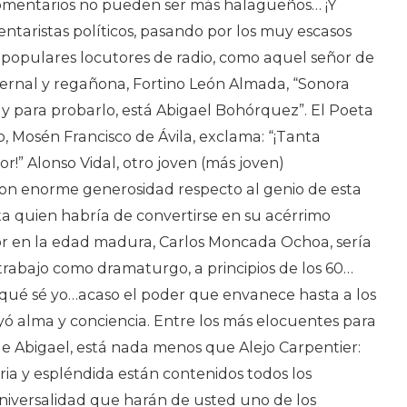
 comentarios no pueden ser más halagüeños… ¡Y
ntaristas políticos, pasando por los muy escasos
ta populares locutores de radio, como aquel señor de
ternal y regañona, Fortino León Almada, “Sonora
y para probarlo, está Abigael Bohórquez”. El Poeta
Mosén Francisco de Ávila, exclama: “¡Tanta
r!” Alonso Vidal, otro joven (más joven)
on enorme generosidad respecto al genio de esta
sta quien habría de convertirse en su acérrimo
r en la edad madura, Carlos Moncada Ochoa, sería
u trabajo como dramaturgo, a principios de los 60…
o qué sé yo…acaso el poder que envanece hasta a los
yó alma y conciencia. Entre los más elocuentes para
 de Abigael, está nada menos que Alejo Carpentier:
ria y espléndida están contenidos todos los
niversalidad que harán de usted uno de los