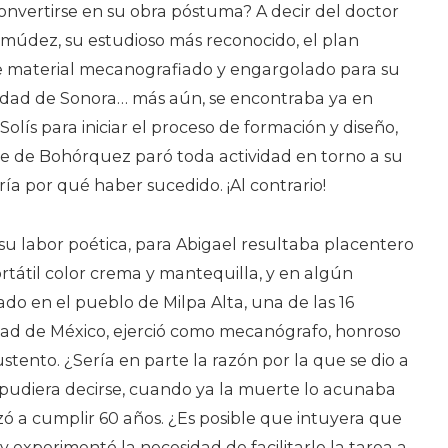
nvertirse en su obra póstuma? A decir del doctor
údez, su estudioso más reconocido, el plan
te material mecanografiado y engargolado para su
sidad de Sonora… más aún, se encontraba ya en
olís para iniciar el proceso de formación y diseño,
e de Bohórquez paró toda actividad en torno a su
ría por qué haber sucedido. ¡Al contrario!
 labor poética, para Abigael resultaba placentero
tátil color crema y mantequilla, y en algún
ado en el pueblo de Milpa Alta, una de las 16
ad de México, ejerció como mecanógrafo, honroso
stento. ¿Sería en parte la razón por la que se dio a
ó, pudiera decirse, cuando ya la muerte lo acunaba
ó a cumplir 60 años. ¿Es posible que intuyera que
 y experimentó la necesidad de facilitarle la tarea a