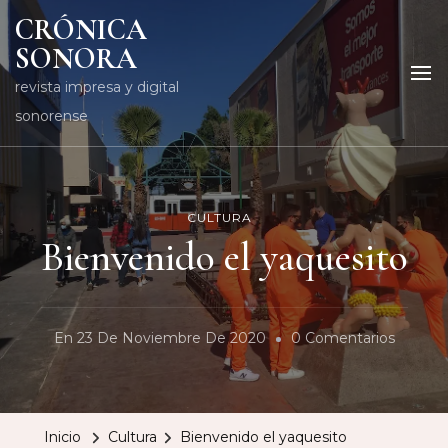
CRÓNICA
SONORA
revista impresa y digital
sonorense
CULTURA
Bienvenido el yaquesito
En
En
23 De Noviembre De 2020
0 Comentarios
Bienve
El
Yaquesi
Inicio
Cultura
Bienvenido el yaquesito