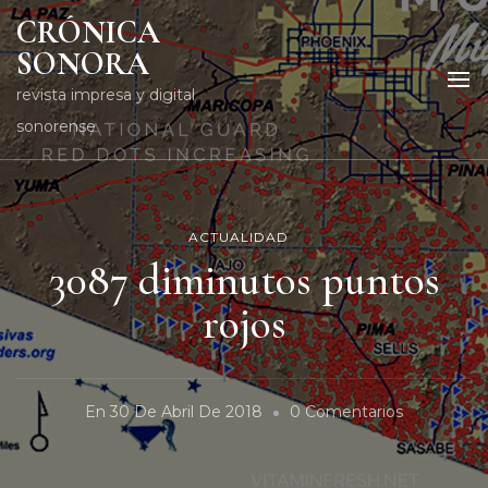
CRÓNICA
SONORA
revista impresa y digital
sonorense
ACTUALIDAD
3087 diminutos puntos
rojos
En
En
30 De Abril De 2018
0 Comentarios
3087
Diminutos