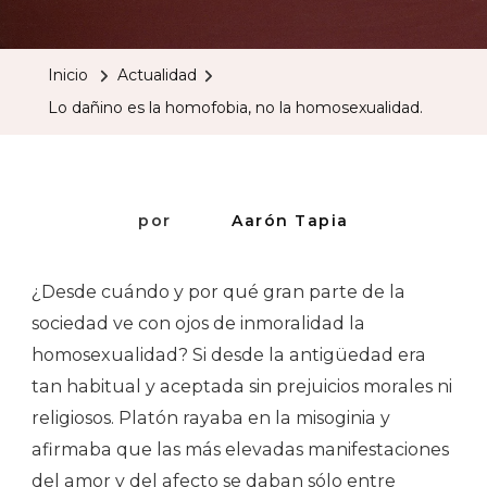
Dañino
Es
Inicio
Actualidad
La
Lo dañino es la homofobia, no la homosexualidad.
Homofobia
No
La
Homosexua
por
Aarón Tapia
¿Desde cuándo y por qué gran parte de la
sociedad ve con ojos de inmoralidad la
homosexualidad? Si desde la antigüedad era
tan habitual y aceptada sin prejuicios morales ni
religiosos. Platón rayaba en la misoginia y
afirmaba que las más elevadas manifestaciones
del amor y del afecto se daban sólo entre