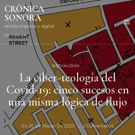
CRÓNICA
SONORA
revista impresa y digital
sonorense
ACTUALIDAD
La ciber-teología del
Covid-19: cinco sucesos en
una misma lógica de flujo
En
En
26 De Marzo De 2020
2 Comentarios
La