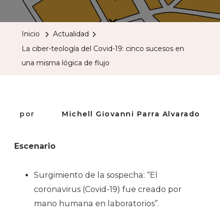
Ciber-
Teología
Inicio
Actualidad
Del
La ciber-teología del Covid-19: cinco sucesos en
Covid-
una misma lógica de flujo
19: Cinco
Sucesos
En
Una
por
Michell Giovanni Parra Alvarado
Misma
Lógica
Escenario
De
Flujo
Surgimiento de la sospecha: “El
coronavirus (Covid-19) fue creado por
mano humana en laboratorios”.