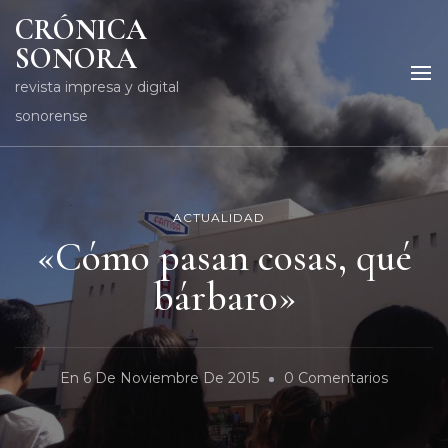
CRÓNICA
SONORA
revista impresa y digital
sonorense
ACTUALIDAD
«Cómo pasan cosas, qué
bárbaro»
En
En
6 De Noviembre De 2015
0 Comentarios
«Cómo
Pasan