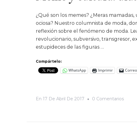
¿Qué son los memes? ¿Meras mamadas, una
ociosa? Nuestro columnista de moda, don
reflexión sobre el fenómeno de moda. 
revolucionario, subversivo, transgresor, e
estupideces de las figuras …
Compártelo:
WhatsApp
Imprimir
Correo
En
En
17 De Abril De 2017
0 Comentarios
Mem
Y
Cultur
Didáct