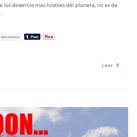
 los desiertos más hostiles del planeta, no es de
 …
 electrónico
Leer
en
umbrar
a