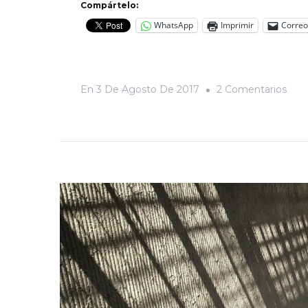
Compártelo:
WhatsApp
Imprimir
Correo
En
En
3 De Agosto De 2017
2 Comentarios
¿De
Vs
Dict
Com
Sob
Ven