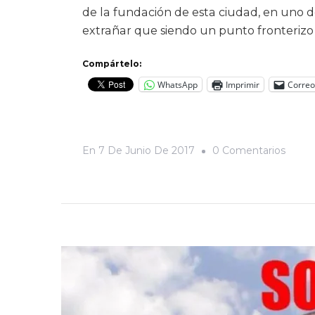
de la fundación de esta ciudad, en uno de
extrañar que siendo un punto fronterizo
Compártelo:
WhatsApp
Imprimir
Correo
En
En
7 De Junio De 2017
0 Comentarios
Nos
Quier
Acost
A
La
Miseri
Visual