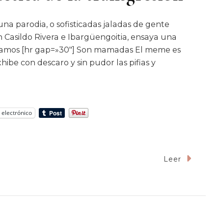
 parodia, o sofisticadas jaladas de gente
 Casildo Rivera e Ibargüengoitia, ensaya una
Leamos [hr gap=»30″] Son mamadas El meme es
xhibe con descaro y sin pudor las pifias y
 electrónico
Leer
e
a:
ica