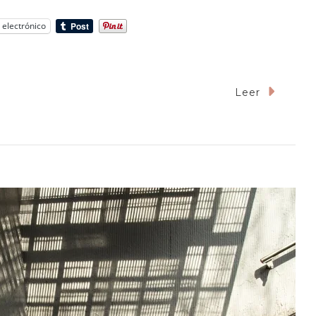
 electrónico
Leer
mocracia
adura?:
entarios
re
ezuela