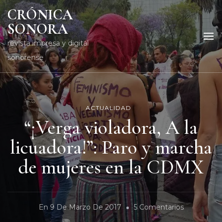
CRÓNICA
SONORA
revista impresa y digital
sonorense
ACTUALIDAD
“¡Verga violadora, A la
licuadora!”: Paro y marcha
de mujeres en la CDMX
En
En
9 De Marzo De 2017
5 Comentarios
“¡Verga