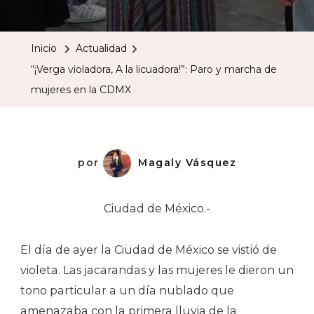
Violadora,
A
Inicio
Actualidad
La
“¡Verga violadora, A la licuadora!”: Paro y marcha de
Licuadora!”
mujeres en la CDMX
Paro
Y
Marcha
De
por
Magaly Vásquez
Mujeres
En
Ciudad de México.-
La
CDMX
El día de ayer la Ciudad de México se vistió de
violeta. Las jacarandas y las mujeres le dieron un
tono particular a un día nublado que
amenazaba con la primera lluvia de la