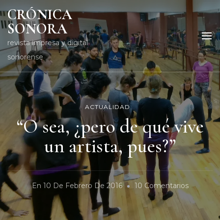
CRÓNICA
SONORA
revista impresa y digital
sonorense
ACTUALIDAD
“O sea, ¿pero de qué vive
un artista, pues?”
En
En
10 De Febrero De 2016
10 Comentarios
“O
Sea,