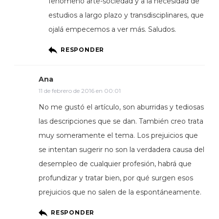
fenómeno arte-sociedad y a la necesidad de
estudios a largo plazo y transdisciplinares, que
ojalá empecemos a ver más. Saludos.
RESPONDER
Ana
11 de febrero de 2016 en 00:01
No me gustó el artículo, son aburridas y tediosas
las descripciones que se dan. También creo trata
muy someramente el tema. Los prejuicios que
se intentan sugerir no son la verdadera causa del
desempleo de cualquier profesión, habrá que
profundizar y tratar bien, por qué surgen esos
prejuicios que no salen de la espontáneamente.
RESPONDER