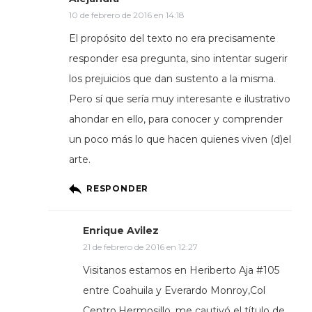
10 de febrero de 2016 en 14:18
El propósito del texto no era precisamente
responder esa pregunta, sino intentar sugerir
los prejuicios que dan sustento a la misma.
Pero sí que sería muy interesante e ilustrativo
ahondar en ello, para conocer y comprender
un poco más lo que hacen quienes viven (d)el
arte.
RESPONDER
Enrique Avilez
21 de febrero de 2016 en 12:27
Visitanos estamos en Heriberto Aja #105
entre Coahuila y Everardo Monroy,Col
Centro.Hermosillo. me cautivó el título de