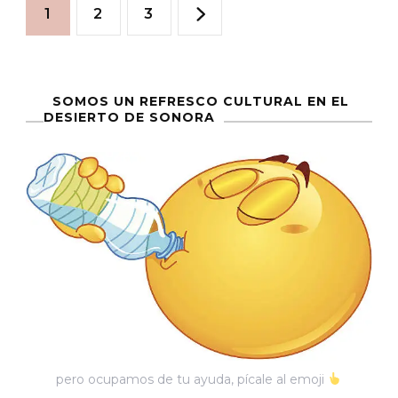
Paginación
Página
Página
Página
1
2
3
35
de
Simposio
De
entradas
SOMOS UN REFRESCO CULTURAL EN EL
Historia
DESIERTO DE SONORA
De
La
SSH
pero ocupamos de tu ayuda, pícale al emoji