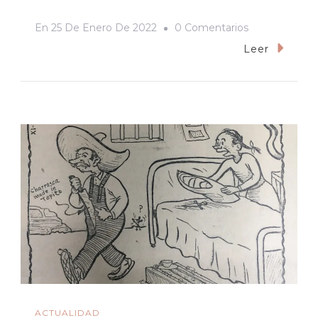
En
En
25 De Enero De 2022
0 Comentarios
¡Ábrase,
Leer
Ruca!,
Le
Grité
Frente
A
La
Iglesia
ACTUALIDAD