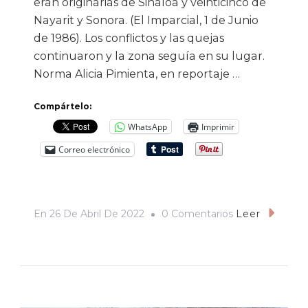
eran originarias de Sinaloa y veinticinco de
Nayarit y Sonora. (El Imparcial, 1 de Junio
de 1986). Los conflictos y las quejas
continuaron y la zona seguía en su lugar.
Norma Alicia Pimienta, en reportaje …
Compártelo:
WhatsApp
Imprimir
Correo electrónico
En
En
26 De Abril De 2022
0 Comentarios
Leer
Prostitución
Y
Ciudad
/