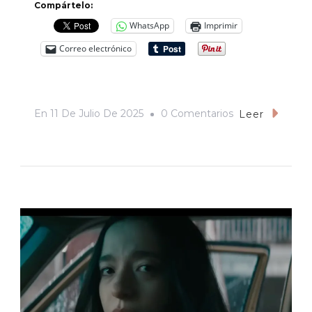
Compártelo:
WhatsApp
Imprimir
Correo electrónico
En
En
11 De Julio De 2025
0 Comentarios
Leer
«Topo
Gigio»
Vázquez:
La
Gloria
Efímera
De
Un
Boxeador