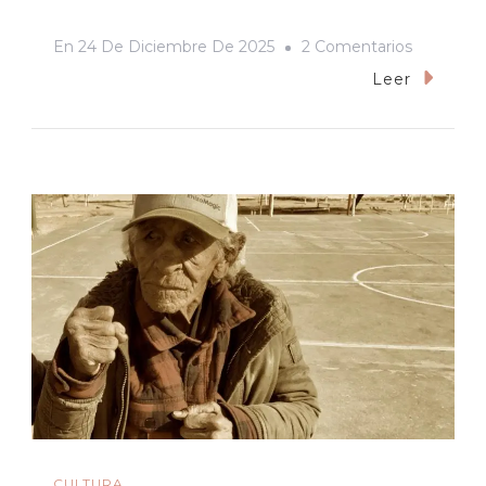
En
En
24 De Diciembre De 2025
2 Comentarios
Los
Leer
Maestros
De
La
Precarie
CULTURA