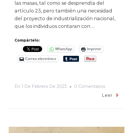
las masas, tal como se desprendía del
artículo 23, pero también una necesidad
del proyecto de industrialización nacional,
que los individuos contaran con …
Compártelo:
WhatsApp
Imprimir
Correo electrónico
En
En
1 De Febrero De 2023
0 Comentarios
Chile,
Leer
Frijol
Y
Maíz:
La