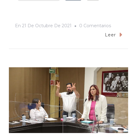
En
En
21 De Octubre De 2021
0 Comentarios
Hermosillo
Leer
Y
Las
Imágenes
Del
Sur,
2ª
Parte