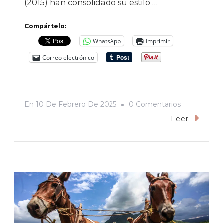
(2015) han consolidado su estilo …
Compártelo:
WhatsApp
Imprimir
Correo electrónico
En
En
10 De Febrero De 2025
0 Comentarios
«Anora»
Leer
(2024),
Una
Obra
Cruda
Pero
Sin
Maniqueísm