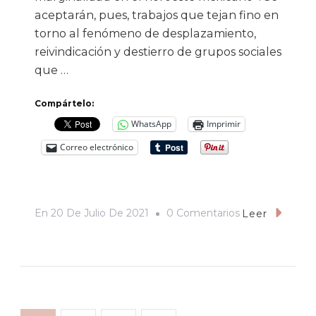
aceptarán, pues, trabajos que tejan fino en
torno al fenómeno de desplazamiento,
reivindicación y destierro de grupos sociales
que …
Compártelo:
WhatsApp
Imprimir
Correo electrónico
En
En
20 De Julio De 2021
0 Comentarios
Leer
Dedicado
A
Los
Jodidos
El