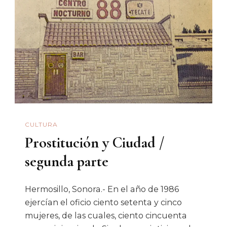
Inflación
Y
La
Ideología
Nos
Dejarán
Pobres
E
CULTURA
Incivilizados
Prostitución y Ciudad /
segunda parte
Hermosillo, Sonora.- En el año de 1986
ejercían el oficio ciento setenta y cinco
mujeres, de las cuales, ciento cincuenta