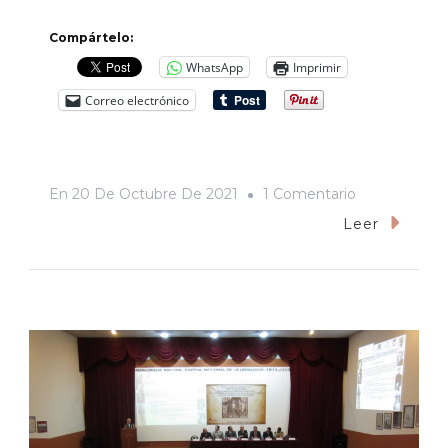
Compártelo:
WhatsApp
Imprimir
Correo electrónico
En
En
20 De Octubre De 2021
1 Comentario
Comunidad
Leer
Sorda
De
Hermosillo
Demanda
Reconocimie
En
Congreso