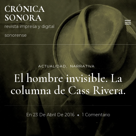
CRÓNICA
SONORA
revista impresa y digital
sonorense
ACTUALIDAD
NARRATIVA
El hombre invisible. La
columna de Cass Rivera.
En
En
23 De Abril De 2016
1 Comentario
El
Hombre