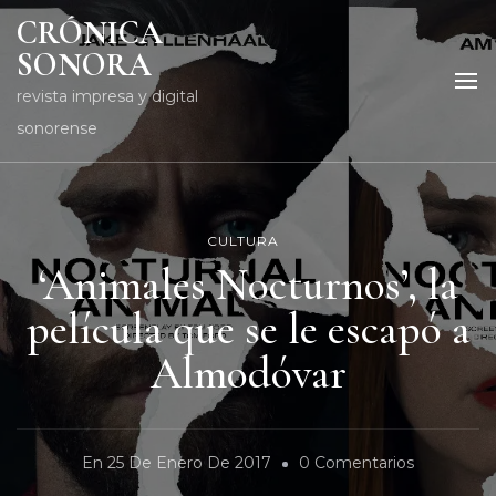
CRÓNICA
SONORA
revista impresa y digital
sonorense
CULTURA
‘Animales Nocturnos’, la
película que se le escapó a
Almodóvar
En
En
25 De Enero De 2017
0 Comentarios
‘Animales