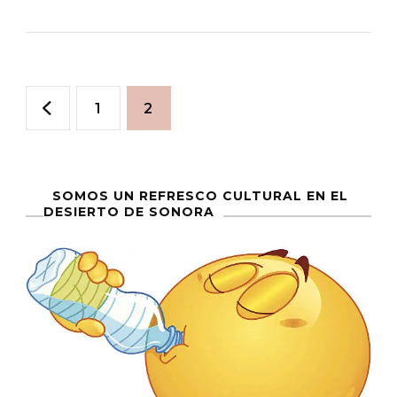
Congreso
Por
Ley
Paginación
Sea
Página
Página
1
2
Noviembr
de
“Mes
De
entradas
SOMOS UN REFRESCO CULTURAL EN EL
La
DESIERTO DE SONORA
Salud
Masculina