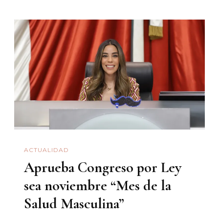
Tertulia
Que
Se
Convirtió
En
Bohemia:
La
‘prese’
Del
4
ACTUALIDAD
De
Aprueba Congreso por Ley
Crónica
Sonora
sea noviembre “Mes de la
Salud Masculina”