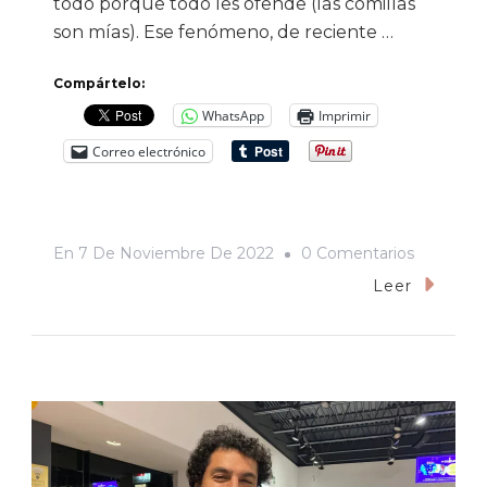
todo porque todo les ofende (las comillas
son mías). Ese fenómeno, de reciente …
Compártelo:
WhatsApp
Imprimir
Correo electrónico
En
En
7 De Noviembre De 2022
0 Comentarios
En
Leer
Defensa
De
Maribel
Álvarez