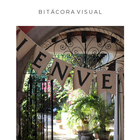
B I T Á C O R A V I S U A L