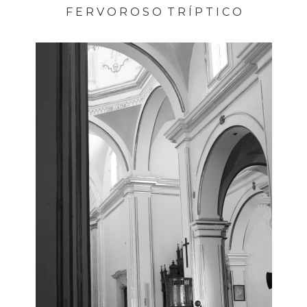
F E R V O R O S O T R Í P T I C O