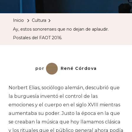
Estos
Sonorense
Inicio
Cultura
Que
Ay, estos sonorenses que no dejan de aplaudir.
No
Postales del FAOT 2016.
Dejan
De
Aplaudir.
Postales
por
René Córdova
Del
FAOT
Norbert Elias, sociólogo alemán, descubrió que
2016.
la burguesía inventó el control de las
emociones y el cuerpo en el siglo XVIII mientras
aumentaba su poder. Justo la época en la que
se creaban la música que hoy llamamos clásica
y los rituales que el público general ahora podía